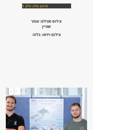
סרטון מלא חלק 1
צילום סטילס: עומר
שטיין
צילום וידאו: בלזה