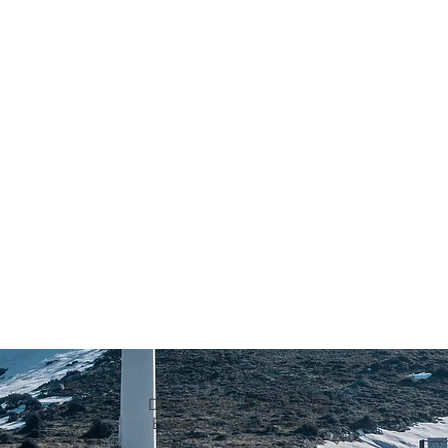
Designed by: Dror Fuchs
Edited by: Danny Berko