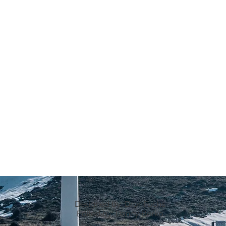
Designed by: Dror Fuchs
Edited by: Danny Berko