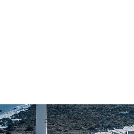
Designed by: Dror Fuchs
Edited by: Danny Berko