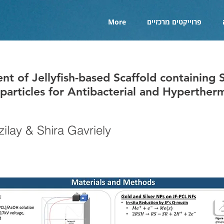
פרוייקטים מרכזיים
More
t of Jellyfish-based Scaffold containing S
articles for Antibacterial and Hyperther
zilay & Shira Gavriely