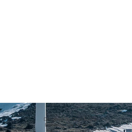
Designed by: Dror Fuchs
Edited by: Danny Berko