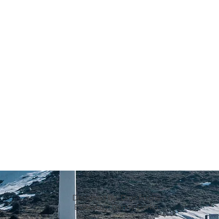
Designed by: Dror Fuchs
Edited by: Danny Berko