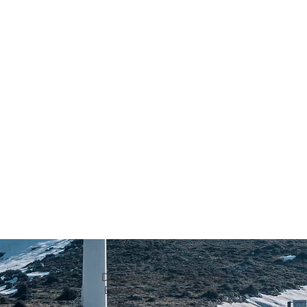
Designed by: Dror Fuchs
Edited by: Danny Berko