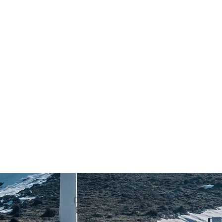
Designed by: Dror Fuchs
Edited by: Danny Berko