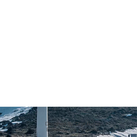
Designed by: Dror Fuchs
Edited by: Danny Berko