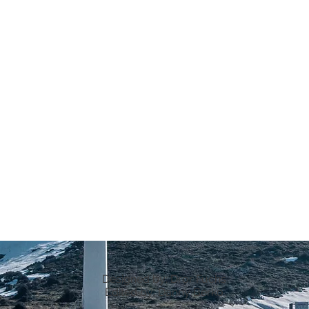
Designed by: Dror Fuchs
Edited by: Danny Berko