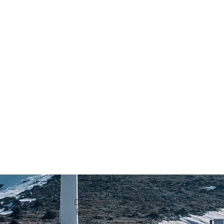
Designed by: Dror Fuchs
Edited by: Danny Berko