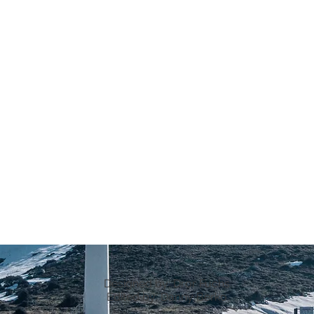
Designed by: Dror Fuchs
Edited by: Danny Berko